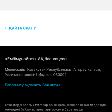
ҚАЙТА ОРАЛУ
«Ембімұнайгаз» АҚ бас кеңсесі
Мекенжайы: Қазақстан Республикасы, Атырау қаласы,
Уәлиханов көшесі-1. Индекс: 060002
Байланысу ақпараты
Баяндауыш
Өтiнiштердi барлық тұлғалар орыс, қазақ және ағылшын тілдерінде
төмендегі байланыс арналары арқылы бере алады: