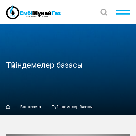
Түйіндемелер базасы
Бос қызмет
Түйіндемелер базасы