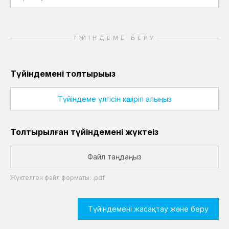
ТҮЙІНДЕМЕ БЕРУ
Түйіндемені толтырыңыз
Түйіндеме үлгісін көшіріп алыңыз
Толтырылған түйіндемені жүктеңіз
Файл таңдаңыз
Жүктелген файл форматы: .pdf
Түйіндемені жасақтау және беру