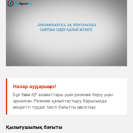
Назар аударыңыз!
Бұл бөлім ҚР азаматтары үшін резюме беру үшін
арналған. Резюме қалыптастыру барысында
міндетті түрде тиісті бағытты көрсетіңіз.
Қызығушылық бағыты