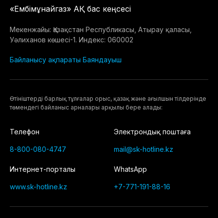
«Ембімұнайгаз» АҚ бас кеңсесі
Мекенжайы: Қазақстан Республикасы, Атырау қаласы,
Уәлиханов көшесі-1. Индекс: 060002
Байланысу ақпараты
Баяндауыш
Өтiнiштердi барлық тұлғалар орыс, қазақ және ағылшын тілдерінде
төмендегі байланыс арналары арқылы бере алады:
Телефон
Электрондық поштаға
8-800-080-4747
mail@sk-hotline.kz
Интернет-порталы
WhatsApp
www.sk-hotline.kz
+7-771-191-88-16