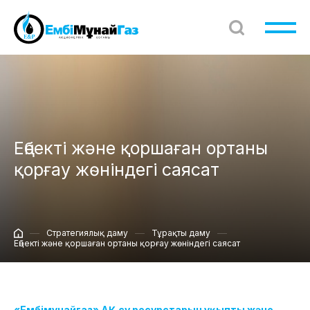
Еңбекті және қоршаған ортаны
қорғау жөніндегі саясат
Стратегиялық даму
Тұрақты даму
Еңбекті және қоршаған ортаны қорғау жөніндегі саясат
«Ембімұнайгаз» АҚ су ресурстарын ұқыпты және