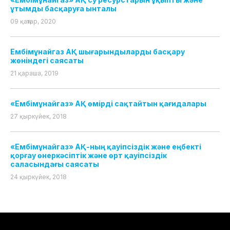
ұтымды басқаруға ынталы
09 қаңтар, 2020
Ембімұнайгаз АҚ шығарындыларды басқару
жөніндегі саясаты
21 қараша, 2019
«Ембімұнайгаз» АҚ өмірді сақтайтын қағидалары
27 қыркүйек, 2018
«Ембімұнайгаз» АҚ-ның қауіпсіздік және еңбекті
қорғау өнеркәсіптік және өрт қауіпсіздік
саласындағы саясаты
24 қыркүйек, 2018