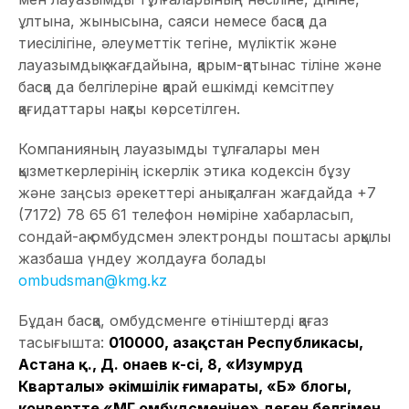
ұлтына, жынысына, саяси немесе басқа да
тиесілігіне, әлеуметтік тегіне, мүліктік және
лауазымдық жағдайына, қарым-қатынас тіліне және
басқа да белгілеріне қарай ешкімді кемсітпеу
қағидаттары нақты көрсетілген.
Компанияның лауазымды тұлғалары мен
қызметкерлерінің іскерлік этика кодексін бұзу
және заңсыз әрекеттері анықталған жағдайда +7
(7172) 78 65 61 телефон нөміріне хабарласып,
сондай-ақ омбудсмен электронды поштасы арқылы
жазбаша үндеу жолдауға болады
ombudsman@kmg.kz
Бұдан басқа, омбудсменге өтініштерді қағаз
тасығышта:
010000, Қазақстан Республикасы,
Астана қ., Д. Қонаев к-сі, 8, «Изумруд
Кварталы» әкімшілік ғимараты, «Б» блогы,
конвертте «ҚМГ омбудсменіне» деген белгімен