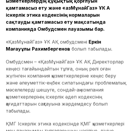
Қызметкерлердің құқықтық қорғлуын
қамтамасыз ету және «ҚазМұнайГаз» ҰК АҚ
іскерлік этика кодексінің нормаларын
сақтауды қамтамасыз ету мақсатында
компанияда Омбудсмен лауазымы бар.
«ҚазМұнайГаз» ҰК АҚ омбудсмені
Еркін
Мағауұлы
Рахимбергенов
болып табылады.
Омбудсмен – «ҚазМұнайГаз» ҰК АҚ Директорлар
кеңесі тағайындайтын тұлға, оның рөлі оған
жүгінген компания қызметкерлеріне кеңес беру
және әлеуметтік-еңбек сипатындағы проблемалық
мәселелерді шешуге, сондай-ақ компания
қызметкерлерінің іскерлік әдеп кодексінің
қағидаттарын сақтауына жәрдемдесу болып
табылады.
ҚМГ Іскерлік этика кодексінде ҚМГ қызметкерлері
мен лауазымды тұлғаларының нәсіліне, дініне,