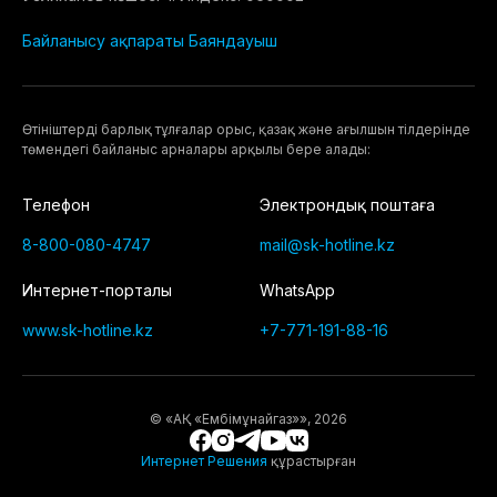
Байланысу ақпараты
Баяндауыш
Өтiнiштердi барлық тұлғалар орыс, қазақ және ағылшын тілдерінде
төмендегі байланыс арналары арқылы бере алады:
Телефон
Электрондық поштаға
8-800-080-4747
mail@sk-hotline.kz
Интернет-порталы
WhatsApp
www.sk-hotline.kz
+7-771-191-88-16
© «АҚ «Eмбімұнайгаз»», 2026
Интернет Решения
құрастырған