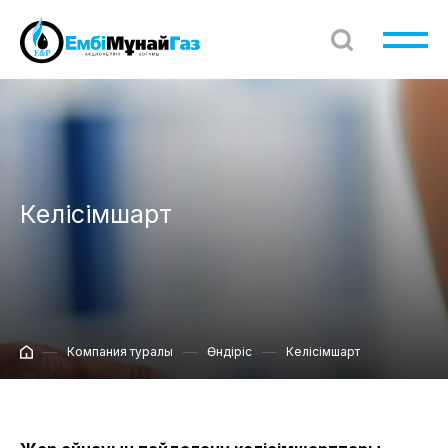
Келісімшарт
Компания туралы
Өндіріс
Келісімшарт