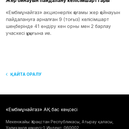
Жер қойнауын пайдалану келісімшарттары
«Ембімұнайгаз» акционерлік қоғамы жер қойнауын
пайдалануға арналған 9 (тоғыз) келісімшарт
шеңберінде 41 өндіру кен орны мен 2 барлау
учаскесі құқығына ие.
ҚАЙТА ОРАЛУ
«Ембімұнайгаз» АҚ бас кеңсесі
Мекенжайы: Қазақстан Республикасы, Атырау қаласы,
Уәлиханов көшесі-1. Индекс: 060002