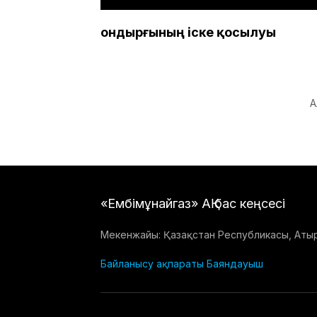
Қондырғының іске қосылуы
А
«Ембімұнайгаз» АҚ бас кеңсесі
Мекенжайы: Қазақстан Республикасы, Атыра
Байланысу ақпараты
Баяндауыш