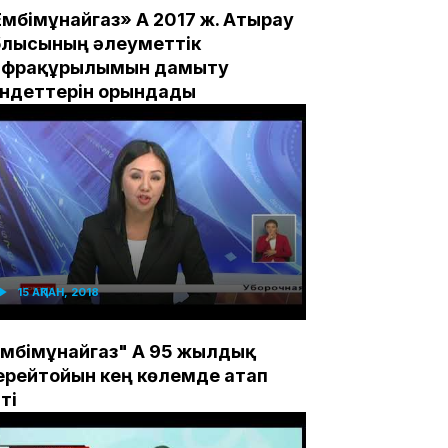
мбімұнайгаз» АҚ 2017 ж. Атырау
блысының әлеуметтік
нфрақұрылымын дамыту
індеттерін орындады
15 АҚПАН, 2018
мбімұнайгаз" АҚ 95 жылдық
ерейтойын кең көлемде атап
ті