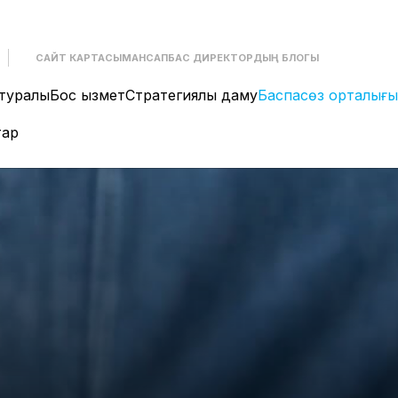
САЙТ КАРТАСЫ
МАНСАП
БАС ДИРЕКТОРДЫҢ БЛОГЫ
туралы
Бос қызмет
Стратегиялық даму
Баспасөз орталығы
тар