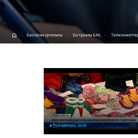
Баспасөз орталығы
Біз туралы БАҚ
Телесюжетте
22 НАУРЫЗ, 2018