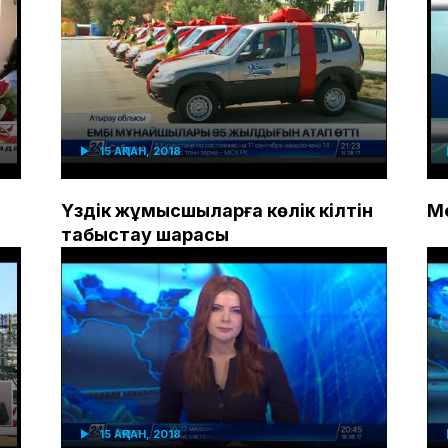
15 АҚПАН, 2018
Үздік жұмысшыларға көлік кілтін
М
табыстау шарасы
15 АҚПАН, 2018