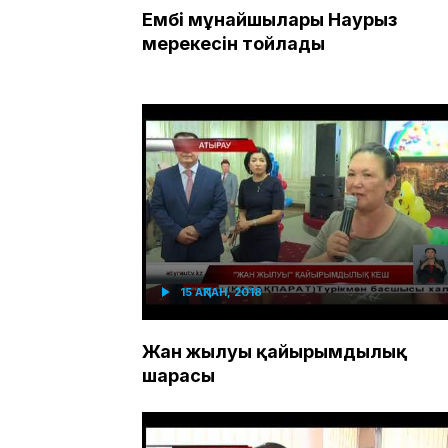
Ембі мұнайшылары Наурыз
мерекесін тойлады
15 АҚПАН, 2018
Жан жылуы қайырымдылық
шарасы