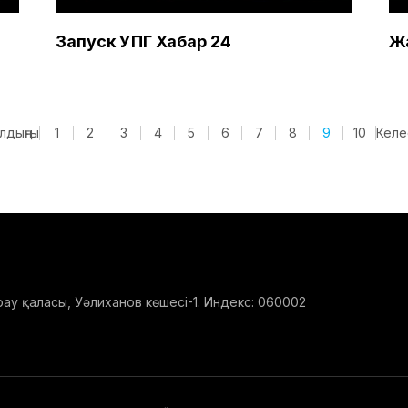
Запуск УПГ Хабар 24
Ж
лдыңғы
1
2
3
4
5
6
7
8
9
10
Келе
у қаласы, Уәлиханов көшесі-1. Индекс: 060002