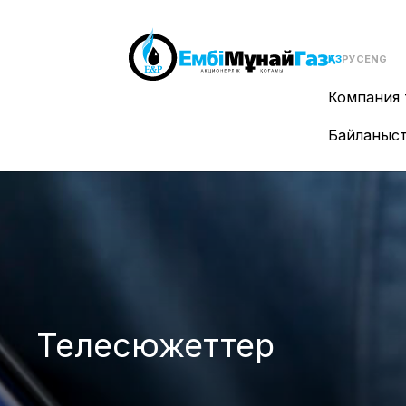
ҚАЗ
РУС
ENG
Компания 
Байланыс
Телесюжеттер