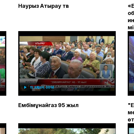
Наурыз Атырау тв
«Е
о
и
м
15 АҚПАН, 2018
Ембімұнайгаз 95 жыл
"Е
м
өт