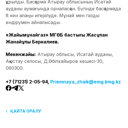
құрылды. Басқарма Атырау облысының Исатай
ауданы аумағында орналасқан. Бүгінде басқармада
8 кен алаңы игерілуде. Мұнай мен газды
өндірумен айналысады.
«Жайықмұнайгаз» МГӨБ бастығы Жасұлан
Жанайұлы Беркалиев.
Мекенжайы:
Атырау облысы, Исатай ауданы,
Аққыстау селосы, Д.Әбілхайыров көшесі-30,
060300.
+7 (71231) 2-05-94,
Priemnaya_zhaik@emg.kmg.kz
ҚАЙТА ОРАЛУ