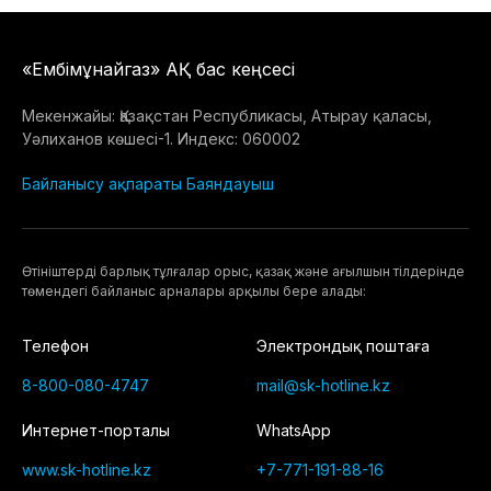
«Ембімұнайгаз» АҚ бас кеңсесі
Мекенжайы: Қазақстан Республикасы, Атырау қаласы,
Уәлиханов көшесі-1. Индекс: 060002
Байланысу ақпараты
Баяндауыш
Өтiнiштердi барлық тұлғалар орыс, қазақ және ағылшын тілдерінде
төмендегі байланыс арналары арқылы бере алады:
Телефон
Электрондық поштаға
8-800-080-4747
mail@sk-hotline.kz
Интернет-порталы
WhatsApp
www.sk-hotline.kz
+7-771-191-88-16