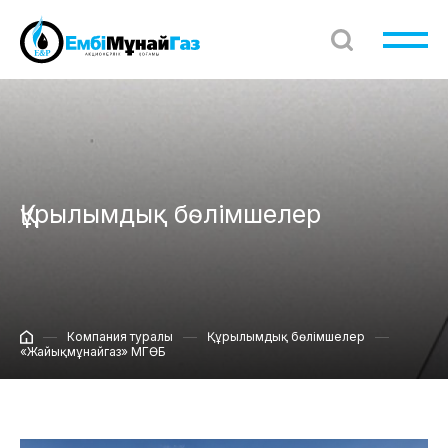
Құрылымдық бөлімшелер
Компания туралы
Құрылымдық бөлімшелер
«Жайықмұнайгаз» МГӨБ