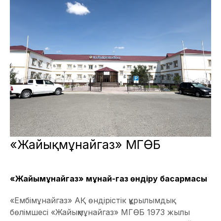
«Жайықмұнайгаз» МГӨБ
«Жайықмұнайгаз» мұнай-газ өндіру басқармасы
«Ембімұнайгаз» АҚ өндірістік құрылымдық
бөлімшесі «Жайықмұнайгаз» МГӨБ 1973 жылы