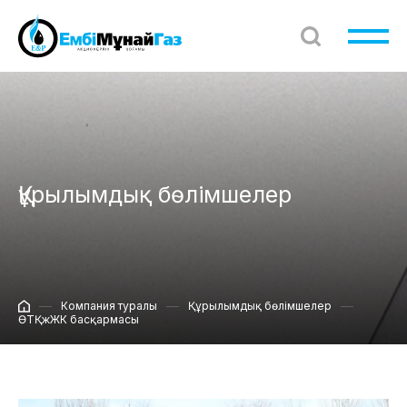
Құрылымдық бөлімшелер
Компания туралы
Құрылымдық бөлімшелер
ӨТҚжЖК басқармасы