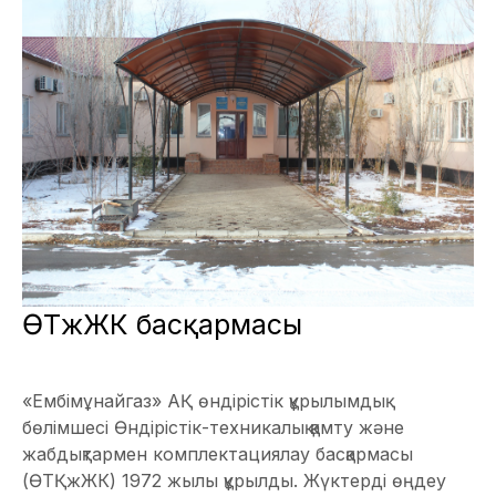
ӨТҚжЖК басқармасы
«Ембімұнайгаз» АҚ өндірістік құрылымдық
бөлімшесі Өндірістік-техникалық қамту және
жабдықтармен комплектациялау басқармасы
(ӨТҚжЖК) 1972 жылы құрылды. Жүктерді өңдеу