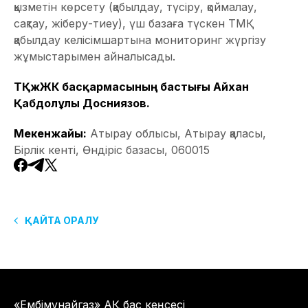
қызметін көрсету (қабылдау, түсіру, қоймалау,
сақтау, жіберу-тиеу), үш базаға түскен ТМҚ
қабылдау келісімшартына мониторинг жүргізу
жұмыстарымен айналысады.
ӨТҚжЖК басқармасының бастығы Айхан
Қабдолұлы Досниязов.
Мекенжайы:
Атырау облысы, Атырау қаласы,
Бірлік кенті, Өндіріс базасы, 060015
ҚАЙТА ОРАЛУ
«Ембімұнайгаз» АҚ бас кеңсесі