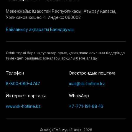
Мекенжайы: Қазақстан Республикасы, Атырау қаласы,
Уәлиханов көшесі-1. Индекс: 060002
Байланысу ақпараты
Баяндауыш
Өтiнiштердi барлық тұлғалар орыс, қазақ және ағылшын тілдерінде
төмендегі байланыс арналары арқылы бере алады:
Телефон
Электрондық поштаға
8-800-080-4747
mail@sk-hotline.kz
Интернет-порталы
WhatsApp
www.sk-hotline.kz
+7-771-191-88-16
© «АҚ «Eмбімұнайгаз»», 2026