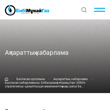
Ақпараттық хабарлама
Баспасөз орталығы
Ақпараттық хабарлама
Баспасөз хабарламасы. Елбасының ««Қазақстан-2050»
стратегиясы: қалыптасқан мемлекеттің жаңа саяси ба...