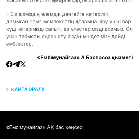
жасалып отырған қамқорлықтарды ерекше атап өтті.
– Біз еліміздің әлемдік деңгейге көтеріліп,
дамыған отыз мемлекеттің қатарына кіру үшін бар
күш-жігерімізді салып, өз үлестерімізді қосамыз. Ол
үшін табысты еңбек ету біздің міндетіміз- дейді
ембіліктер.
«Ембімұнайгаз» АҚ Баспасөз қызметі
ҚАЙТА ОРАЛУ
«Ембімұнайгаз» АҚ бас кеңсесі