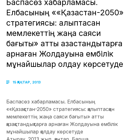
Баспасөз хабарламасы.
Елбасының ««Қазақстан-2050»
стратегиясы: қалыптасқан
мемлекеттің жаңа саяси
бағыты» атты қазақстандықтарға
арнаған Жолдауына ембілік
мұнайшылар қолдау көрсетуде
15 ҚАҢТАР, 2013
Баспасөз хабарламасы. Елбасының
««Қазақстан-2050» стратегиясы: қалыптасқан
мемлекеттің жаңа саяси бағыты» атты
қазақстандықтарға арнаған Жолдауына ембілік
мұнайшылар қолдау көрсетуде
Атырау. 2013 жыл, қаңтар. Барша