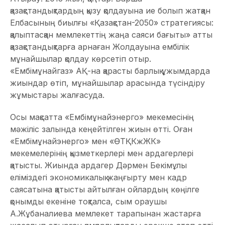
қазақстандықтардың қызу қолдауына ие болып жатқан
Елбасының биылғы «Қазақстан-2050» стратегиясы:
қалыптасқан мемлекеттің жаңа саяси бағыты» атты
қазақстандықтарға арнаған Жолдауына ембілік
мұнайшылар қолдау көрсетіп отыр.
«Ембімұнайгаз» АҚ-на қарасты барлық ұжымдарда
жиындар өтіп, мұнайшылар арасында түсіндіру
жұмыстары жалғасуда.
Осы мақсатта «Ембімұнайэнерго» мекемесінің
мәжіліс залында кеңейтілген жиын өтті. Оған
«Ембімұнайэнерго» мен «ӨТҚКжЖК»
мекемелерінің қызметкерлері мен ардагерлері
қатысты. Жиында ардагер Дәрмен Бекімұлы
еліміздегі экономикалық жаңғырту мен кадр
саясатына қатысты айтылған ойлардың көңілге
қонымды екеніне тоқталса, сым ораушы
А.Жұбаналиева мемлекет тарапынан жастарға