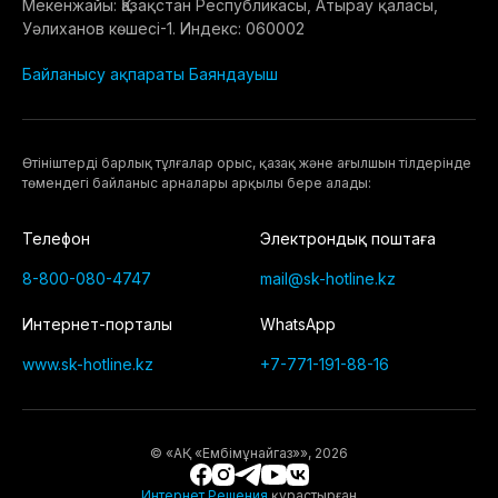
Мекенжайы: Қазақстан Республикасы, Атырау қаласы,
Уәлиханов көшесі-1. Индекс: 060002
Байланысу ақпараты
Баяндауыш
Өтiнiштердi барлық тұлғалар орыс, қазақ және ағылшын тілдерінде
төмендегі байланыс арналары арқылы бере алады:
Телефон
Электрондық поштаға
8-800-080-4747
mail@sk-hotline.kz
Интернет-порталы
WhatsApp
www.sk-hotline.kz
+7-771-191-88-16
© «АҚ «Eмбімұнайгаз»», 2026
Интернет Решения
құрастырған