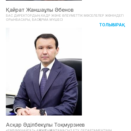
Қайрат Жаншаұлы Әбенов
БАС ДИРЕКТОРДЫҢ КАДР ЖӘНЕ ӘЛЕУМЕТТІК МӘСЕЛЕЛЕР ЖӨНІНДЕГІ
ОРЫНБАСАРЫ, БАСҚАРМА МҮШЕСІ
ТОЛЫҒЫРАҚ
Асқар Әділбекұлы Тоқмурзиев
«ЕМБІМҰНАЙГАЗ» АҚ ҚҰҚЫҚТЫҚ ҚАМТАМАСЫЗ ЕТУ ДЕПАРТАМЕНТІНІҢ