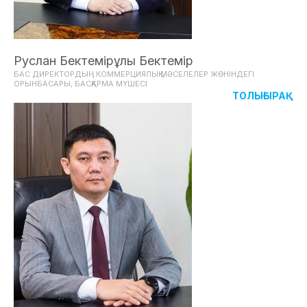
Руслан Бектемірұлы Бектемір
БАС ДИРЕКТОРДЫҢ КОММЕРЦИЯЛЫҚ МӘСЕЛЕЛЕР ЖӨНІНДЕГІ
ОРЫНБАСАРЫ, БАСҚАРМА МҮШЕСІ
ТОЛЫҒЫРАҚ