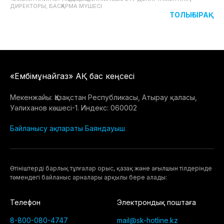
ДИРЕКТОРЫ, БАСҚАРМА МҮШЕСІ
ТОЛЫҒЫРАҚ
«Ембімұнайгаз» АҚ бас кеңсесі
Мекенжайы: Қазақстан Республикасы, Атырау қаласы,
Уәлиханов көшесі-1. Индекс: 060002
Байланысу ақпараты
Баяндауыш
Өтiнiштердi барлық тұлғалар орыс, қазақ және ағылшын тілдерінде
төмендегі байланыс арналары арқылы бере алады:
Телефон
Электрондық поштаға
8-800-080-4747
mail@sk-hotline.kz