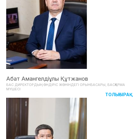
Абат Амангелдіұлы Құтжанов
БАС ДИРЕКТОРДЫҢ ӨНДІРІС ЖӨНІНДЕГІ ОРЫНБАСАРЫ, БАСҚАРМА
МҮШЕСІ
ТОЛЫҒЫРАҚ