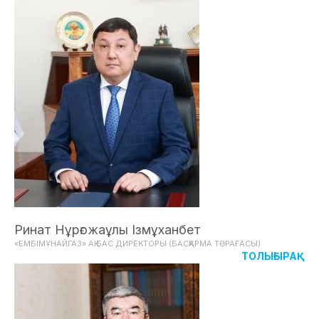
Ринат Нұрғожаұлы Ізмұханбет
«ЕМБІМҰНАЙГАЗ» АҚ БАС ДИРЕКТОРЫ (БАСҚАРМА ТӨРАҒАСЫ)
ТОЛЫҒЫРАҚ