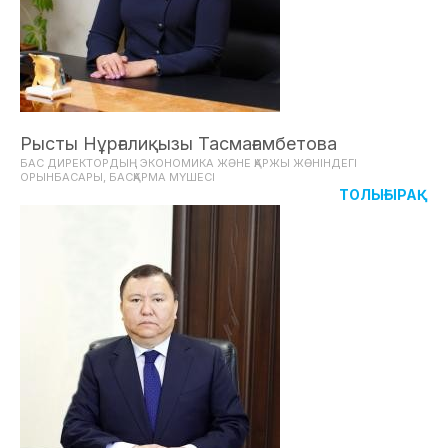
Рысты Нұрғалиқызы Тасмағамбетова
БАС ДИРЕКТОРДЫҢ ЭКОНОМИКА ЖӘНЕ ҚАРЖЫ ЖӨНІНДЕГІ
ОРЫНБАСАРЫ, БАСҚАРМА МҮШЕСІ
ТОЛЫҒЫРАҚ