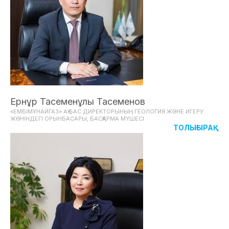
Ернұр Тасеменұлы Тасеменов
«ЕМБІМҰНАЙГАЗ» АҚ БАС ДИРЕКТОРЫНЫҢ ГЕОЛОГИЯ ЖӘНЕ ИГЕРУ
ЖӨНІНДЕГІ ОРЫНБАСАРЫ, БАСҚАРМА МҮШЕСІ
ТОЛЫҒЫРАҚ